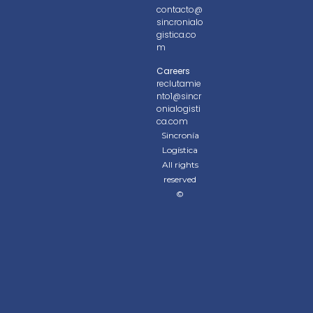
contacto@
sincronialo
gistica.co
m
Careers
reclutamie
nto1@sincr
onialogisti
ca.com
Sincronía
Logística
All rights
reserved
©