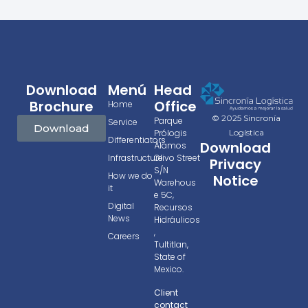
Download
Menú
Head
Brochure
Office
Home
© 2025 Sincronía
Parque
Service
Download
Prólogis
Logística
Differentiators
Download
Álamos
Infrastructure
Olivo Street
Privacy
S/N
How we do
Notice
Warehous
it
e 5C,
Digital
Recursos
News
Hidráulicos
,
Careers
Tultitlan,
State of
Mexico.
Client
contact